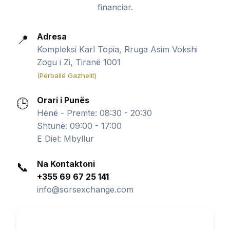
financiar.
Adresa
📍
Kompleksi Karl Topia, Rruga Asim Vokshi
Zogu i Zi, Tiranë 1001
(Përballë Gazhelit)
Orari i Punës
🕒
Hënë - Premte: 08:30 - 20:30
Shtunë: 09:00 - 17:00
E Diel: Mbyllur
Na Kontaktoni
📞
+355 69 67 25 141
info@sorsexchange.com