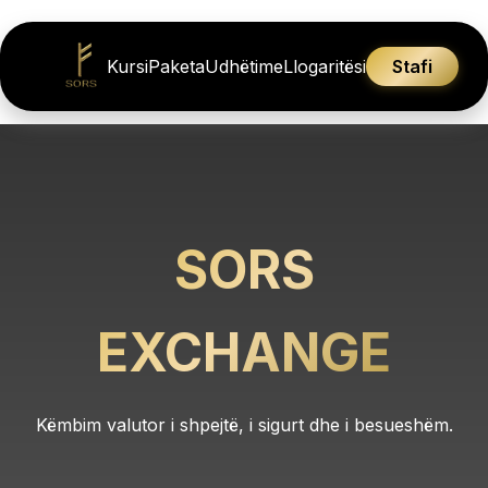
Kursi
Paketa
Udhëtime
Llogaritësi
Stafi
SORS
EXCHANGE
Këmbim valutor i shpejtë, i sigurt dhe i besueshëm.